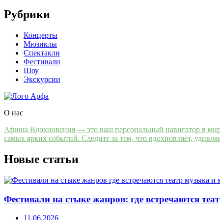
Рубрики
Концерты
Мюзиклы
Спектакли
Фестивали
Шоу
Экскурсии
О нас
Афиша Вдохновения — это ваш персональный навигатор в мире 
самых ярких событий. Следите за тем, что вдохновляет, удивля
Новые статьи
Фестивали на стыке жанров: где встречаются теа
11.06.2026