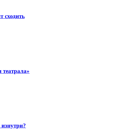
т сходить
 театрала»
 изнутри?