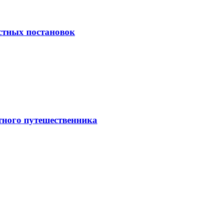
естных постановок
тного путешественника